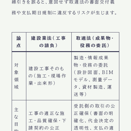
線引きを誤ると、意図せず取適法の書面交付義
務や支払期日規制に違反するリスクが生じます。
論
建設業法（工事
取適法（成果物・
点
の請負）
役務の委託）
製造・情報成果
対
物・役務の委託
建設工事そのも
象
（設計図面、BIM
の（施工・現場作
領
モデル、測量デー
業・出来形）
域
タ、資材製造、運
送等）
受託側の取引の公
主
工事の適正な施
正確保（書面の明
な
工・品質確保・下
確化、代金決定の
目
請契約の公正
透明性、支払の適