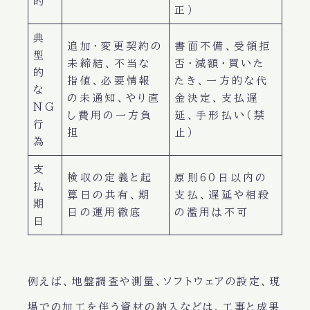
的
正）
典
追加・変更契約の
書面不備、受領拒
型
未締結、不当な
否・減額・買いた
的
指値、必要情報
たき、一方的な代
な
の未通知、やり直
金決定、支払遅
NG
し費用の一方負
延、手形払い（禁
行
担
止）
為
支
検収の定義と起
原則60日以内の
払
算日の共有、期
支払、遅延や相殺
期
日の運用徹底
の濫用は不可
日
例えば、地盤調査や測量、ソフトウェアの設定、現
場での加工を伴う資材の納入などは、工事と成果