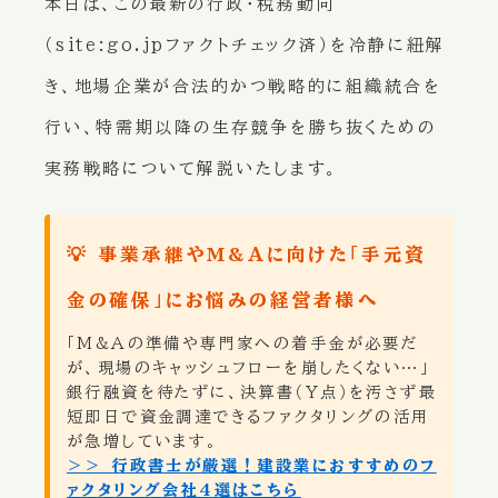
本日は、この最新の行政・税務動向
（site:go.jpファクトチェック済）を冷静に紐解
き、地場企業が合法的かつ戦略的に組織統合を
行い、特需期以降の生存競争を勝ち抜くための
実務戦略について解説いたします。
💡 事業承継やM&Aに向けた「手元資
金の確保」にお悩みの経営者様へ
「M&Aの準備や専門家への着手金が必要だ
が、現場のキャッシュフローを崩したくない…」
銀行融資を待たずに、決算書（Y点）を汚さず最
短即日で資金調達できるファクタリングの活用
が急増しています。
＞＞ 行政書士が厳選！建設業におすすめのフ
ァクタリング会社4選はこちら