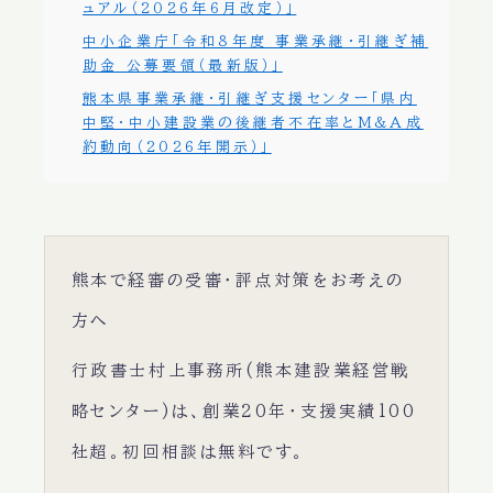
ュアル（2026年6月改定）」
中小企業庁「令和8年度 事業承継・引継ぎ補
助金 公募要領（最新版）」
熊本県事業承継・引継ぎ支援センター「県内
中堅・中小建設業の後継者不在率とM&A成
約動向（2026年開示）」
熊本で経審の受審・評点対策をお考えの
方へ
行政書士村上事務所(熊本建設業経営戦
略センター)は、創業20年・支援実績100
社超。初回相談は無料です。