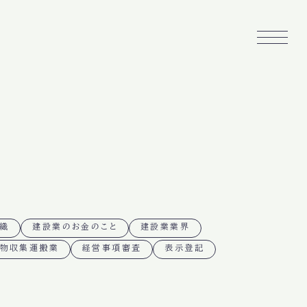
組織
建設業のお金のこと
建設業業界
物収集運搬業
経営事項審査
表示登記