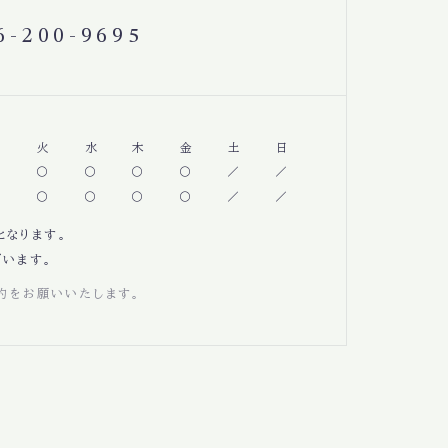
6-200-9695
月
火
水
木
金
土
日
となります。
います。
約をお願いいたします。