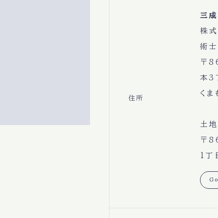
三成
株式
術士
〒8
本3
くま
住所
土地
〒8
1丁
Go