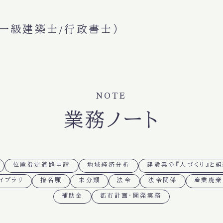
一級建築士/行政書士）
NOTE
業務ノート
位置指定道路申請
地域経済分析
建設業の『人づくり』と
イブラリ
指名願
未分類
法令
法令関係
産業廃棄
補助金
都市計画・開発実務