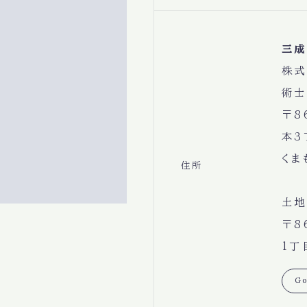
三成
株式
術士
〒8
本3
くま
住所
土地
〒8
1丁
Go