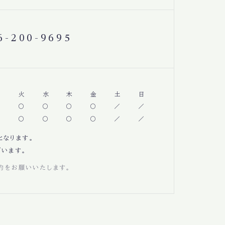
6-200-9695
月
火
水
木
金
土
日
となります。
います。
約をお願いいたします。