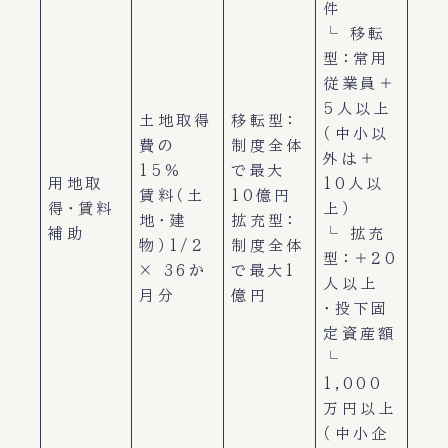
件
└ 移転
型：常用
従業員＋
5人以上
土地取得
移転型：
（中小以
費の
制度全体
外は＋
15％
で最大
用地取
10人以
賃料（土
10億円
得・賃料
上）
地・建
拡充型：
補助
└ 拡充
物）1/2
制度全体
型：＋20
× 36か
で最大1
人以上
月分
億円
・投下固
定資産額
└
1,000
万円以上
（中小企