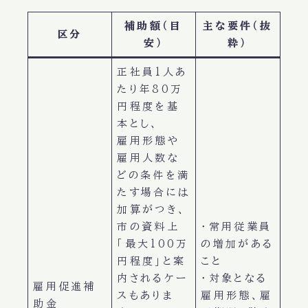
補助額（目
主な要件（抜
区分
安）
粋）
正社員1人あ
たり年80万
円程度を基
本とし、
雇用形態や
雇用人数な
どの条件を満
たす場合には
加算がつき、
市の資料上
・常用従業員
「最大100万
の増加がある
円程度」と案
こと
内されるケー
・対象となる
雇用促進補
スもありま
雇用形態、雇
助金