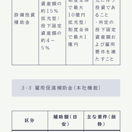
制度全体
充に伴う
資産額の
で最大
投資であ
約15％
設備投資
10億円
ること
拡充型：
補助金
拡充型：
・所定の
投下固定
制度全体
投下固定
資産額の
で最大1
資産額お
約4〜
億円
よび雇用
5％
要件を満
たすこと
3-3 雇用促進補助金（本社機能）
補助額（目
主な要件（抜
区分
安）
粋）