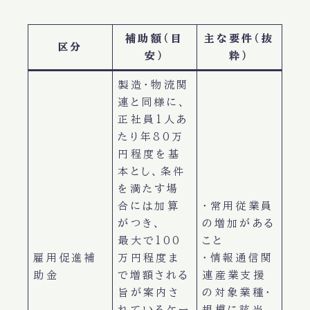
補助額（目
主な要件（抜
区分
安）
粋）
製造・物流関
連と同様に、
正社員1人あ
たり年80万
円程度を基
本とし、条件
を満たす場
合には加算
・常用従業員
がつき、
の増加がある
最大で100
こと
雇用促進補
万円程度ま
・情報通信関
助金
で増額される
連産業支援
旨が案内さ
の対象業種・
れているケー
規模に該当