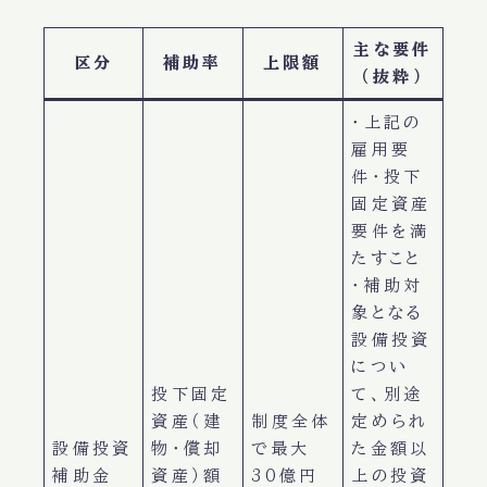
主な要件
区分
補助率
上限額
（抜粋）
・上記の
雇用要
件・投下
固定資産
要件を満
たすこと
・補助対
象となる
設備投資
につい
投下固定
て、別途
資産（建
制度全体
定められ
設備投資
物・償却
で最大
た金額以
補助金
資産）額
30億円
上の投資