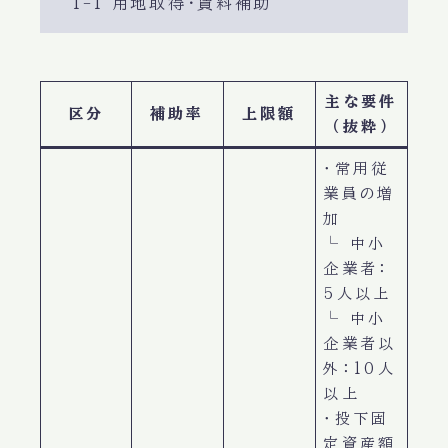
1-1 用地取得・賃料補助
主な要件
区分
補助率
上限額
（抜粋）
・常用従
業員の増
加
└ 中小
企業者：
5人以上
└ 中小
企業者以
外：10人
以上
・投下固
定資産額