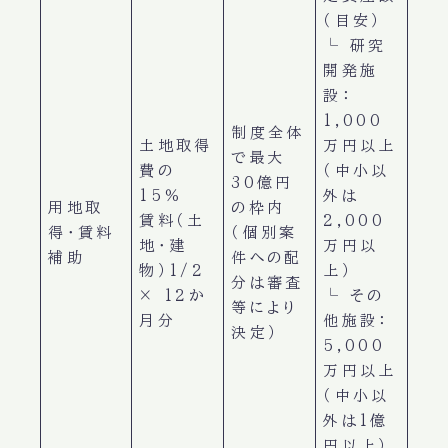
（目安）
└ 研究
開発施
設：
1,000
制度全体
土地取得
万円以上
で最大
費の
（中小以
30億円
15％
外は
用地取
の枠内
賃料（土
2,000
得・賃料
（個別案
地・建
万円以
補助
件への配
物）1/2
上）
分は審査
× 12か
└ その
等により
月分
他施設：
決定）
5,000
万円以上
（中小以
外は1億
円以上）