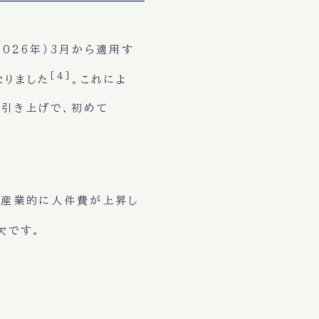
026年）3月から適用す
[4]
なりました
。これによ
の引き上げで、初めて
、全産業的に人件費が上昇し
欠です。