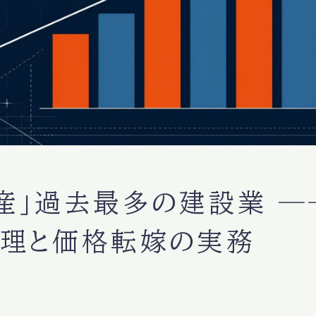
産」過去最多の建設業 ─
理と価格転嫁の実務