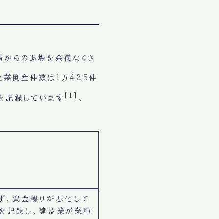
場からの退場を余儀なくさ
企業倒産件数は1万425件
[1]
を記録しています
。
ず、資金繰りが悪化して
件を記録し、建設業が業種