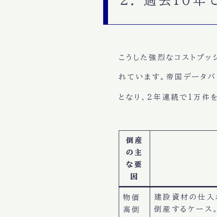
こうした強烈なコストプ
れています。帝国データバ
となり、2年連続で1万件
倒産
の主
な要
因
建設資材の仕入
物価
倒産するケース
高倒