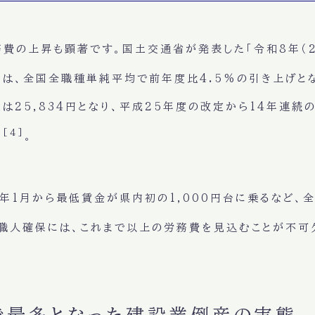
費の上昇も顕著です。国土交通省が発表した「令和8年（2
は、全国全職種単純平均で前年度比4.5%の引き上げと
値は
25,834円
となり、平成25年度の改定から14年連続
[4]
た
。
6年1月から最低賃金が県内初の1,000円台に乗るなど
職人確保には、これまで以上の労務費を見込むことが不可
年で最多となった建設業倒産の実態