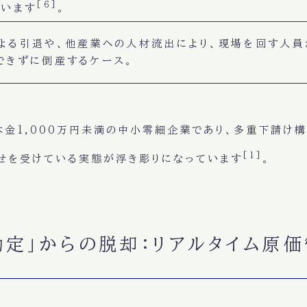
[6]
ています
。
よる引退や、他産業への人材流出により、現場を回す人員
できずに倒産するケース。
本金1,000万円未満の中小零細企業であり、多重下請け
[1]
せを受けている実態が浮き彫りになっています
。
り勘定」からの脱却：リアルタイム原