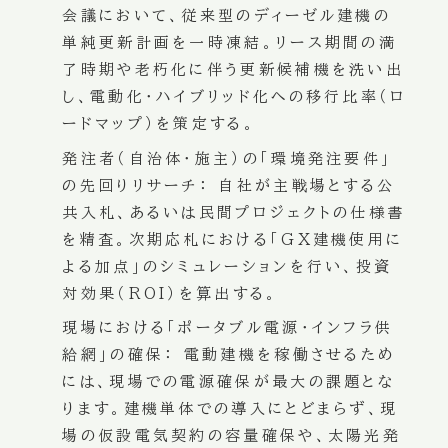
会議において、従来型のディーゼル建機の
単純更新計画を一時凍結。リース期間の満
了時期や老朽化に伴う更新候補機を洗い出
し、電動化・ハイブリッド化への移行比率（ロ
ードマップ）を策定する。
発注者（自治体・施主）の「環境発注要件」
の先回りリサーチ：
自社が主戦場とする公
共入札、あるいは民間プロジェクトの仕様書
を精査。次期応札における「GX建機使用に
よる加点」のシミュレーションを行い、投資
対効果（ROI）を算出する。
現場における「ポータブル電源・インフラ供
給網」の確保：
電動建機を稼働させるため
には、現場での電源確保が最大の課題とな
ります。建機単体での導入にとどまらず、現
場の仮設電気契約の容量確保や、太陽光発