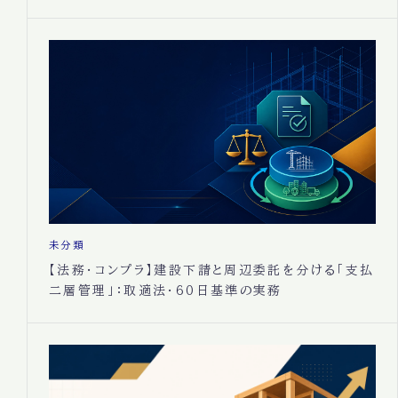
未分類
【法務・コンプラ】建設下請と周辺委託を分ける「支払
二層管理」：取適法・60日基準の実務