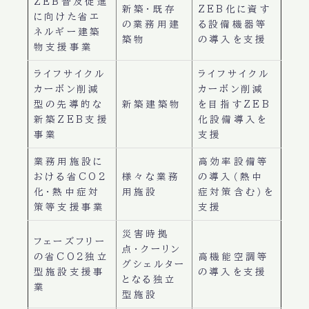
ZEB普及促進
新築・既存
ZEB化に資す
に向けた省エ
の業務用建
る設備機器等
ネルギー建築
築物
の導入を支援
物支援事業
ライフサイクル
ライフサイクル
カーボン削減
カーボン削減
型の先導的な
新築建築物
を目指すZEB
新築ZEB支援
化設備導入を
事業
支援
業務用施設に
高効率設備等
おける省CO2
様々な業務
の導入（熱中
化・熱中症対
用施設
症対策含む）を
策等支援事業
支援
災害時拠
フェーズフリー
点・クーリン
の省CO2独立
高機能空調等
グシェルター
型施設支援事
の導入を支援
となる独立
業
型施設