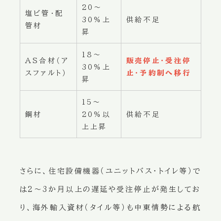
20〜
塩ビ管・配
30％上
供給不足
管材
昇
18〜
AS合材（ア
販売停止・受注停
30％上
スファルト）
止・予約制へ移行
昇
15〜
鋼材
20％以
供給不足
上上昇
さらに、住宅設備機器（ユニットバス・トイレ等）で
は2〜3か月以上の遅延や受注停止が発生してお
り、海外輸入資材（タイル等）も中東情勢による航