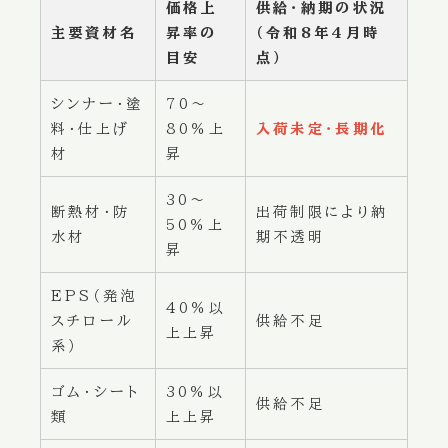
価格上
供給・納期の状況
主要資材名
昇率の
（令和8年4月時
目安
点）
シンナー・塗
70〜
料・仕上げ
80％上
入荷未定・長期化
材
昇
30〜
断熱材・防
出荷制限により納
50％上
水材
期不透明
昇
EPS（発泡
40％以
スチロール
供給不足
上上昇
系）
ゴム・シート
30％以
供給不足
類
上上昇