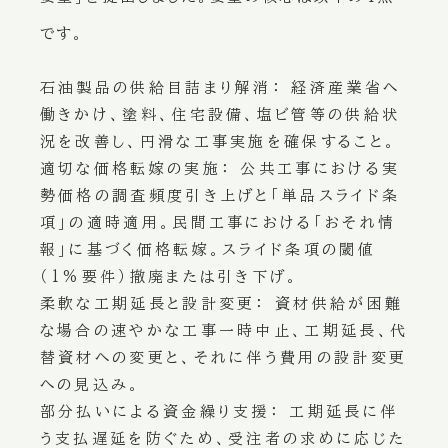
です。
石油製品の供給目詰まり解消：
経済産業省へ
働きかけ、塗料、住宅設備、塩ビ管等の供給状
況を改善し、円滑な工事実施を確保すること。
適切な価格転嫁の実施：
公共工事における実
勢価格の調査頻度引き上げと「単品スライド条
項」の適時適用。民間工事における「おそれ情
報」に基づく価格転嫁。スライド条項の閾値
（1%要件）撤廃または引き下げ。
柔軟な工期延長と設計変更：
資材供給が困難
な場合の速やかな工事一時中止、工期延長、代
替資材への変更と、それに伴う費用の設計変更
への見込み。
部分払いによる資金繰り支援：
工期延長に伴
う支払遅延を防ぐため、受注者の求めに応じた