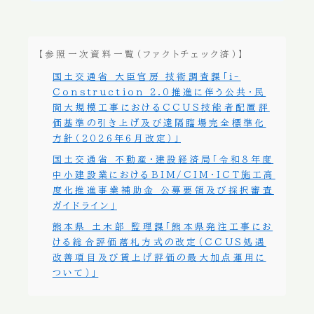
【参照一次資料一覧（ファクトチェック済）】
国土交通省 大臣官房 技術調査課「i-
Construction 2.0推進に伴う公共・民
間大規模工事におけるCCUS技能者配置評
価基準の引き上げ及び遠隔臨場完全標準化
方針（2026年6月改定）」
国土交通省 不動産・建設経済局「令和8年度
中小建設業におけるBIM/CIM・ICT施工高
度化推進事業補助金 公募要領及び採択審査
ガイドライン」
熊本県 土木部 監理課「熊本県発注工事にお
ける総合評価落札方式の改定（CCUS処遇
改善項目及び賃上げ評価の最大加点運用に
ついて）」