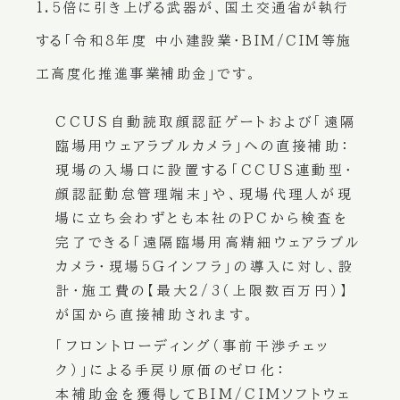
1.5倍に引き上げる武器が、国土交通省が執行
する「令和8年度 中小建設業・BIM/CIM等施
工高度化推進事業補助金」です。
CCUS自動読取顔認証ゲートおよび「遠隔
臨場用ウェアラブルカメラ」への直接補助：
現場の入場口に設置する「CCUS連動型・
顔認証勤怠管理端末」や、現場代理人が現
場に立ち会わずとも本社のPCから検査を
完了できる「遠隔臨場用高精細ウェアラブル
カメラ・現場5Gインフラ」の導入に対し、設
計・施工費の【最大2/3（上限数百万円）】
が国から直接補助されます。
「フロントローディング（事前干渉チェッ
ク）」による手戻り原価のゼロ化：
本補助金を獲得してBIM/CIMソフトウェ