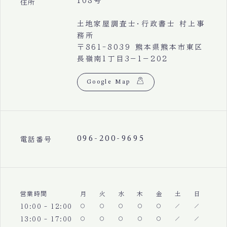
108号
住所
土地家屋調査士・行政書士 村上事
務所
〒861-8039 熊本県熊本市東区
長嶺南1丁目3−1−202
Google Map
096-200-9695
電話番号
営業時間
月
火
水
木
金
土
日
10:00 - 12:00
13:00 - 17:00